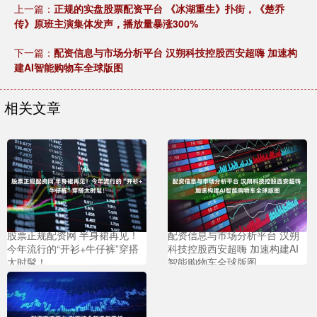
上一篇：
正规的实盘股票配资平台 《冰湖重生》扑街，《楚乔
传》原班主演集体发声，播放量暴涨300%
下一篇：
配资信息与市场分析平台 汉朔科技控股西安超嗨 加速构
建AI智能购物车全球版图
相关文章
股票正规配资网 半身裙再见！
配资信息与市场分析平台 汉朔
今年流行的“开衫+牛仔裤”穿搭
科技控股西安超嗨 加速构建AI
太时髦！
智能购物车全球版图