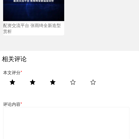
配资交流平台 张雨绮全新造型
赏析
相关评论
本文评分
*
评论内容
*