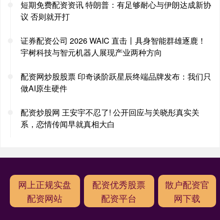
短期免费配资资讯 特朗普：有足够耐心与伊朗达成新协
议 否则就开打
证券配资公司 2026 WAIC 直击丨具身智能群雄逐鹿！
宇树科技与智元机器人展现产业两种方向
配资网炒股股票 印奇谈阶跃星辰终端品牌发布：我们只
做AI原生硬件
配资炒股网 王安宇不忍了! 公开回应与关晓彤真实关
系，恋情传闻早就真相大白
网上正规实盘
配资优秀股票
散户配资官
配资网站
配资平台
网下载