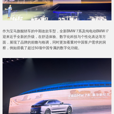
作为宝马旗舰轿车的中期改款车型，全新BMW 7系及纯电动BMW i7
迎来近乎全新的升级，在舒适体验、数字化科技与个性化表达等方
面，展现了品牌的前瞻与格调，同时更加看重对中国客户需求的洞
察，例如搭载了超过50项中国专属的数字化功能。