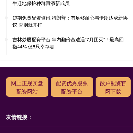
牛迁地保护种群再添新成员
短期免费配资资讯 特朗普：有足够耐心与伊朗达成新协
议 否则就开打
吉林炒股配资平台 年内翻倍基遭遇“7月团灭”！最高回
撤44% 仅8只幸存者
网上正规实盘
配资优秀股票
散户配资官
配资网站
配资平台
网下载
友情链接：