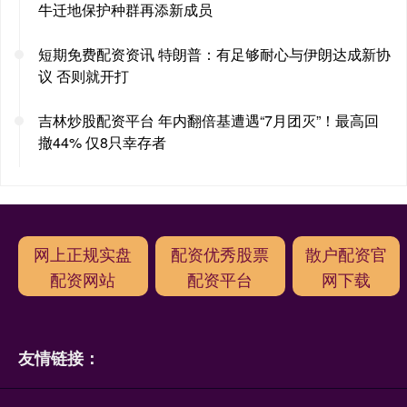
牛迁地保护种群再添新成员
短期免费配资资讯 特朗普：有足够耐心与伊朗达成新协
议 否则就开打
吉林炒股配资平台 年内翻倍基遭遇“7月团灭”！最高回
撤44% 仅8只幸存者
网上正规实盘
配资优秀股票
散户配资官
配资网站
配资平台
网下载
友情链接：